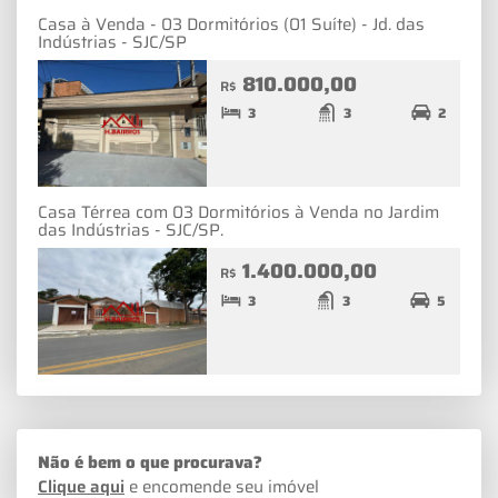
Casa à Venda - 03 Dormitórios (01 Suíte) - Jd. das
Indústrias - SJC/SP
810.000,00
R$
3
3
2
Casa Térrea com 03 Dormitórios à Venda no Jardim
das Indústrias - SJC/SP.
1.400.000,00
R$
3
3
5
Não é bem o que procurava?
Clique aqui
e encomende seu imóvel