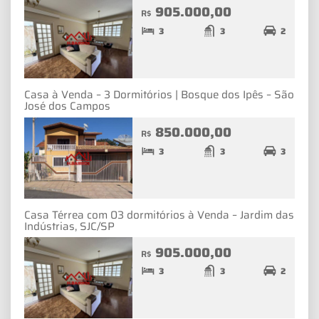
905.000,00
R$
3
3
2
Casa à Venda – 3 Dormitórios | Bosque dos Ipês – São
José dos Campos
850.000,00
R$
3
3
3
Casa Térrea com 03 dormitórios à Venda – Jardim das
Indústrias, SJC/SP
905.000,00
R$
3
3
2