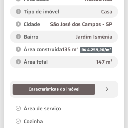
Tipo de imóvel
Casa
Cidade
São José dos Campos - SP
Bairro
Jardim Ismênia
Área construída
135 m²
R$ 4.259,26/m²
Área total
147 m²
Características do imóvel
Área de serviço
Cozinha