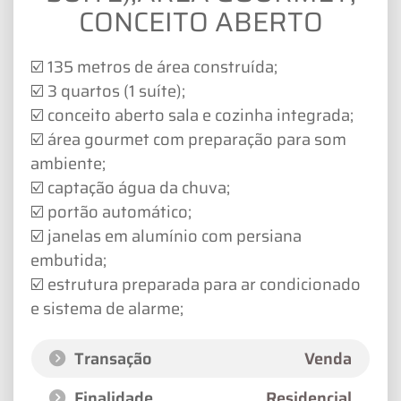
CONCEITO ABERTO
☑️ 135 metros de área construída;
☑️ 3 quartos (1 suíte);
☑️ conceito aberto sala e cozinha integrada;
☑️ área gourmet com preparação para som
ambiente;
☑️ captação água da chuva;
☑️ portão automático;
☑️ janelas em alumínio com persiana
embutida;
☑️ estrutura preparada para ar condicionado
e sistema de alarme;
Transação
Venda
Finalidade
Residencial