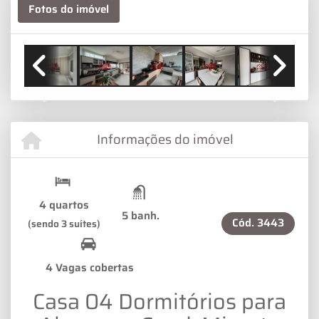
Fotos do imóvel
Previous
Next
Informações do imóvel
4 quartos
5 banh.
Cód.
3443
(sendo 3 suítes)
4 Vagas cobertas
Casa 04 Dormitórios para