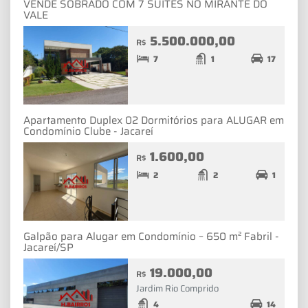
VENDE SOBRADO COM 7 SUÍTES NO MIRANTE DO
VALE
5.500.000,00
R$
7
1
17
Apartamento Duplex 02 Dormitórios para ALUGAR em
Condomínio Clube - Jacareí
1.600,00
R$
2
2
1
Galpão para Alugar em Condomínio – 650 m² Fabril -
Jacareí/SP
19.000,00
R$
Jardim Rio Comprido
4
14