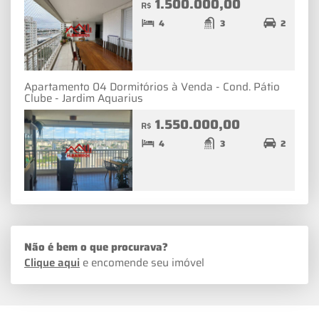
1.500.000,00
R$
4
3
2
Apartamento 04 Dormitórios à Venda - Cond. Pátio
Clube - Jardim Aquarius
1.550.000,00
R$
4
3
2
Não é bem o que procurava?
Clique aqui
e encomende seu imóvel