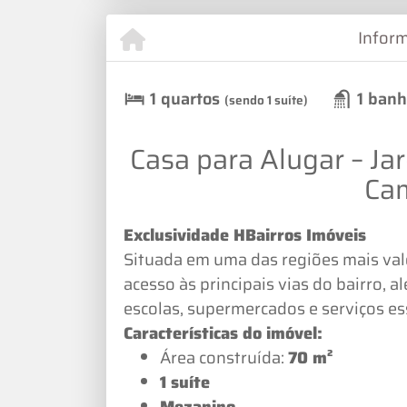
Infor
1 quartos
1 banh
(sendo 1 suíte)
Casa para Alugar – Jar
Ca
Exclusividade HBairros Imóveis
Situada em uma das regiões mais valo
acesso às principais vias do bairro, a
escolas, supermercados e serviços es
Características do imóvel:
Área construída:
70 m²
1 suíte
Mezanino