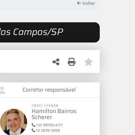
Voltar
é dos Campos/SP
Corretor responsável
CRECI 175959
Hamilton Bairros
Scherer
(12) 99105-4117
12 3939-3959