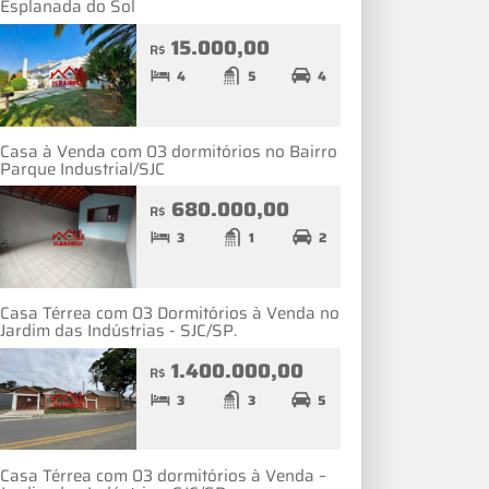
Esplanada do Sol
15.000,00
R$
4
5
4
Casa à Venda com 03 dormitórios no Bairro
Parque Industrial/SJC
680.000,00
R$
3
1
2
Casa Térrea com 03 Dormitórios à Venda no
Jardim das Indústrias - SJC/SP.
1.400.000,00
R$
3
3
5
Casa Térrea com 03 dormitórios à Venda –