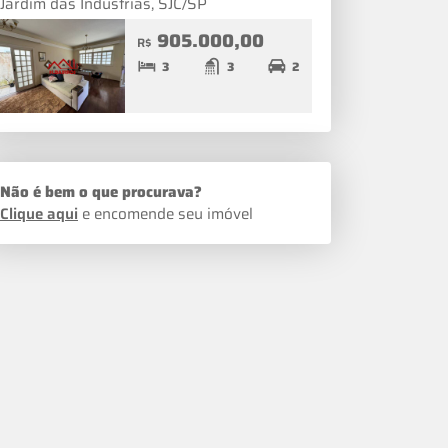
Jardim das Indústrias, SJC/SP
905.000,00
R$
3
3
2
Não é bem o que procurava?
Clique aqui
e encomende seu imóvel