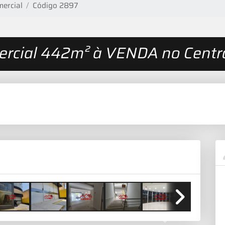
ercial
Código 2897
rcial 442m² à VENDA no Centro
Next