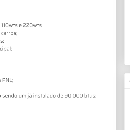
s 110wts e 220wts
 carros;
s;
ipal;
a PNL;
 sendo um já instalado de 90.000 btus;