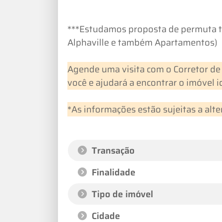
***Estudamos proposta de permuta to
Alphaville e também Apartamentos)
Agende uma visita com o Corretor de 
você e ajudará a encontrar o imóvel 
*As informações estão sujeitas a alte
Transação
Finalidade
Tipo de imóvel
Cidade