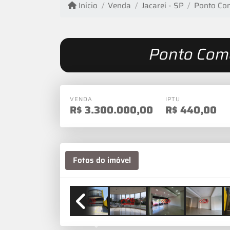
Início
Venda
Jacareí - SP
Ponto Com
Ponto Come
VENDA
IPTU
R$
3.300.000,00
R$
440,00
Fotos do imóvel
Previous