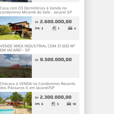
Casa com 03 Dormitórios à Venda no
condomínio Mirante do Vale - Jacareí SP
2.600.000,00
R$
3
1
4
VENDE ÁREA INDUSTRIAL COM 21.500 M²
EM JACAREÍ - SP
8.500.000,00
R$
Chácara à VENDA no Condomínio Recanto
dos Pássaros II, em Jacareí/SP
2.300.000,00
R$
6
5
10