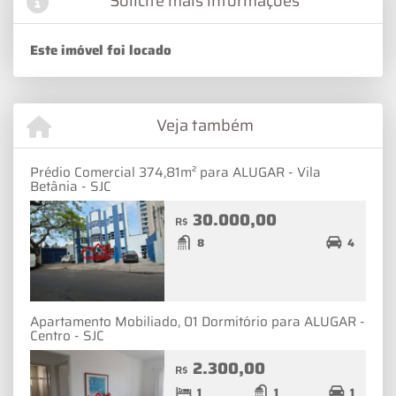
Solicite mais informações
Este imóvel foi locado
Veja também
Prédio Comercial 374,81m² para ALUGAR - Vila
Betânia - SJC
30.000,00
R$
8
4
Apartamento Mobiliado, 01 Dormitório para ALUGAR -
Centro - SJC
2.300,00
R$
1
1
1