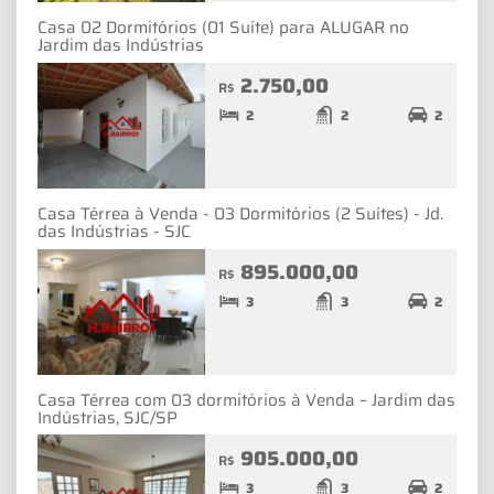
Casa 02 Dormitórios (01 Suíte) para ALUGAR no
Jardim das Indústrias
2.750,00
R$
2
2
2
Casa Térrea à Venda - 03 Dormitórios (2 Suítes) - Jd.
das Indústrias - SJC
895.000,00
R$
3
3
2
Casa Térrea com 03 dormitórios à Venda – Jardim das
Indústrias, SJC/SP
905.000,00
R$
3
3
2