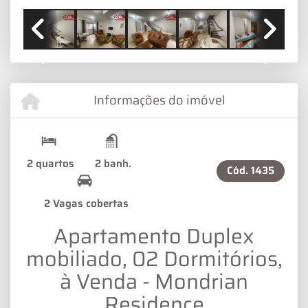
Previous
Next
Informações do imóvel
2 quartos
2 banh.
Cód.
1435
2 Vagas cobertas
Apartamento Duplex
mobiliado, 02 Dormitórios,
à Venda - Mondrian
Residence