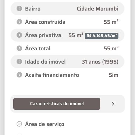
Bairro
Cidade Morumbi
Área construída
55 m²
Área privativa
55 m²
R$ 4.145,45/m²
Área total
55 m²
Idade do imóvel
31 anos (1995)
Aceita financiamento
Sim
Características do imóvel
Área de serviço