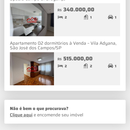
340.000,00
R$
2
1
1
Apartamento 02 dormitórios à Venda – Vila Adyana,
São José dos Campos/SP
515.000,00
R$
2
2
1
Não é bem o que procurava?
Clique aqui
e encomende seu imóvel